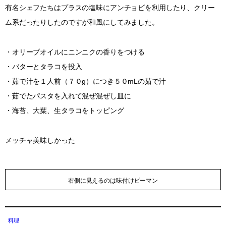
有名シェフたちはプラスの塩味にアンチョビを利用したり、クリー
ム系だったりしたのですが和風にしてみました。
・オリーブオイルにニンニクの香りをつける
・バターとタラコを投入
・茹で汁を１人前（７０g）につき５０mLの茹で汁
・茹でたパスタを入れて混ぜ混ぜし皿に
・海苔、大葉、生タラコをトッピング
メッチャ美味しかった
右側に見えるのは味付けピーマン
料理