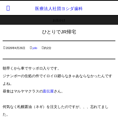
医療法人社団ヨシダ歯科
お出かけ
ひとりでJR帰宅
2026年4月26日
ydo
約2分
朝早くから車でサッポロ入りです。
ジナンボーの住処の件でイロイロ廻らなきゃあならなかったんです
よね。
昼食はマルヤマクラスの
直伝屋
さん。
何気なく札幌醤油（ネギ）を注文したのですが、、、忘れてまし
た。