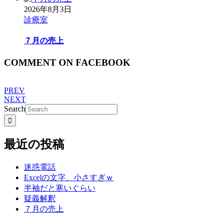
2026年8月3日
診療室
７月の売上
COMMENT ON FACEBOOK
PREV
NEXT
Search
最近の投稿
迷惑電話
Excelの文字、小さすぎｗ
半袖だと寒いぐらい
疑義解釈
７月の売上