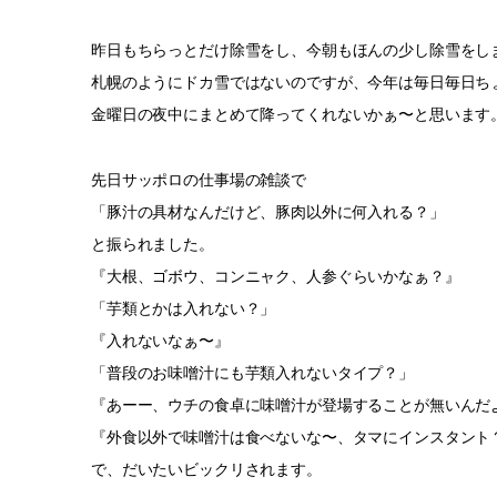
昨日もちらっとだけ除雪をし、今朝もほんの少し除雪をし
札幌のようにドカ雪ではないのですが、今年は毎日毎日ち
金曜日の夜中にまとめて降ってくれないかぁ〜と思います
先日サッポロの仕事場の雑談で
「豚汁の具材なんだけど、豚肉以外に何入れる？」
と振られました。
『大根、ゴボウ、コンニャク、人参ぐらいかなぁ？』
「芋類とかは入れない？」
『入れないなぁ〜』
「普段のお味噌汁にも芋類入れないタイプ？」
『あーー、ウチの食卓に味噌汁が登場することが無いんだ
『外食以外で味噌汁は食べないな〜、タマにインスタント
で、だいたいビックリされます。