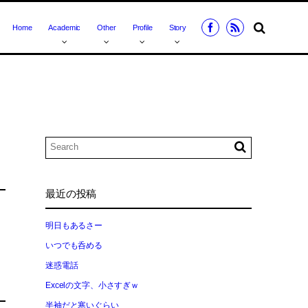
Home
Academic
Other
Profile
Story
最近の投稿
明日もあるさー
いつでも呑める
迷惑電話
Excelの文字、小さすぎｗ
半袖だと寒いぐらい