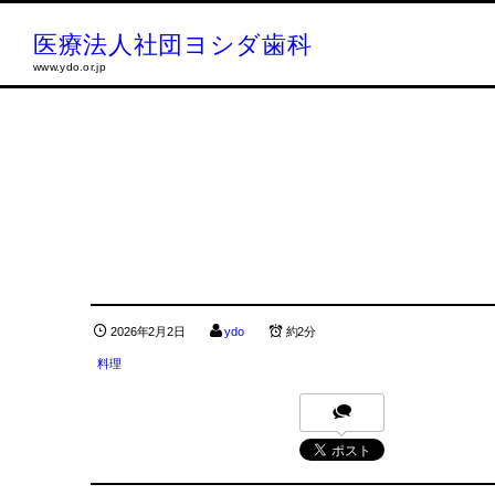
医療法人社団ヨシダ歯科
www.ydo.or.jp
2026年2月2日
ydo
約2分
料理