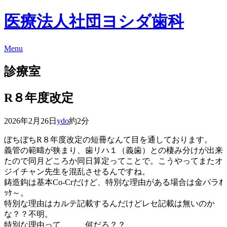
医療法人社団ヨシダ歯科
Menu
診療室
R８年度改定
2026年2月26日
ydo
約2分
ぼちぼちR８年度改定の短冊なんて目を通しております。
義管の範疇が狭まり、歯リハ１（義歯）との棲み分けが出来
たので同月どころか同日算定ってことで。こうやってまたオ
ジイチャン先生を混乱させるんですね。
鋳造鈎は基本Co-Crだけど、特別な理由がある場合は金パラｵ
ｯｹ～。
特別な理由はカルテ記載するんだけどレセ記載は無いのか
な？？不明。
特別な理由って、、、何だろ？？