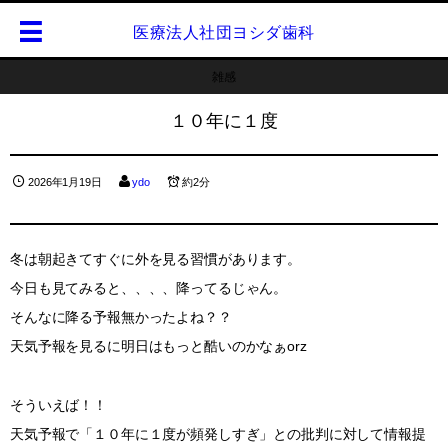
医療法人社団ヨシダ歯科
雑感
１０年に１度
2026年1月19日
ydo
約2分
冬は朝起きてすぐに外を見る習慣があります。
今日も見てみると、、、、降ってるじゃん。
そんなに降る予報無かったよね？？
天気予報を見るに明日はもっと酷いのかなぁorz
そういえば！！
天気予報で「１０年に１度が頻発しすぎ」との批判に対して情報提