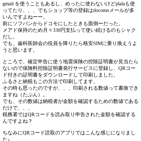
gmail を使うこともあるし、めったに使わないけどplalaも使
ってたり、、、でもショップ等の登録はdocomoメールが多
いんですよねーー。
前にソフバンからドコモにしたときも面倒ーだった。
メアド保持のため月々330円支払って使い続けるのもシャク
だし。
でも、歯科医師会の役員を降りたら格安SIMに乗り換えうよ
うと思います。
ところで、確定申告に使う地震保険の控除証明書が見当たら
ないので保険料控除証明書発行サービスに登録し、QRコー
ド付きの証明書をダウンロードして印刷しました。
ふるさと納税もこの方法で印刷してます。
その時も思ったのですが、、、印刷される数値って書換でき
ますね（たぶん）。
でも、その数値は納税者が金額を確認するための数値である
だけで、、、
税務署ではQRコードを読み取り申告された金額を確認する
んですよね？
ちなみにQRコード読取のアプリではこんな感じになりまし
た↓